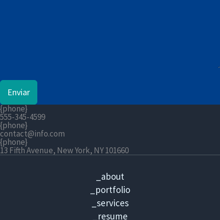
i
d
o
s
+
1
Enviar
{phone}
555-345-4599
{phone}
contact@info.com
{phone}
13 Fifth Avenue, New York, NY 101660
_about
_portfolio
_services
_resume